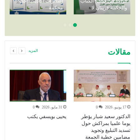
قراءة في كتاب: الكتاب
إصدارات أكاديمية جديدة
والحكمة قرينان لا
محكمة
يفترقان
مقالات
المزيد
17 يونيو، 2026
0
31 مايو، 2026
0
الدكتور سعيد شبار يؤطر
يحيى بويسفي يكتب
ع
يوما علميا بمراكش حول
د
تسديد التبليغ وتجويد
إع
مضامين خطبة الجمعة