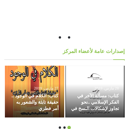
إصدارات عامة لأعضاء المركز
28 مارس، 2019
27 مارس، 2019
كتاب: مسألة الآخر في
كتاب: الكلام في الوجود ..
الفكر الإسلامي ..نحو
حقيقة تابثة والشعور به
تجاوز لإشكالات النسخ في
أمر فطري
فقهنا الموروث