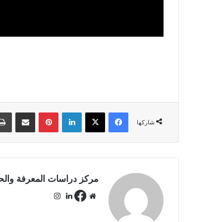
فيسبوك
‫X
لينكدإن
بينتيريست
مشاركة عبر البريد
شاركها
مركز دراسات المعرفة والح
في
موق
لينك
انس
س
ع
دإن
تقر
بو
الوي
ام