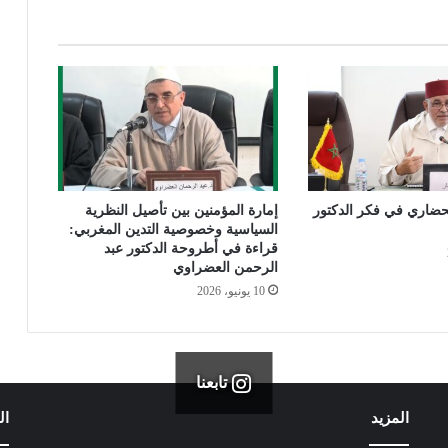
ر
ح
م
ا
ن
ا
ل
ع
ض
ر
لحضاري في فكر الدكتور
إمارة المؤمنين بين تأصيل النظرية
ا
السياسية وخصوصية التدين المغربي:
و
قراءة في أطروحة الدكتور عبد
ي
الرحمن العضراوي
ر
10 يونيو، 2026
ئ
ي
س
ا
ل
تابعنا
م
المزيد
ال
ج
ل