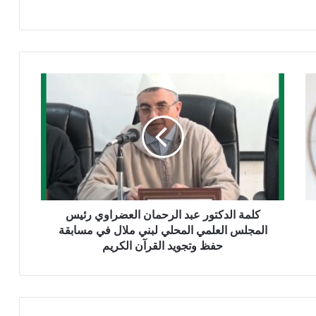
ك
ل
م
ة
ا
ل
د
ك
ت
و
كلمة الدكتور عبد الرحمان العضراوي رئيس
ر
المجلس العلمي المحلي لبني ملال في مسابقة
ع
حفظ وتجويد القرآن الكريم
ب
د
ا
ل