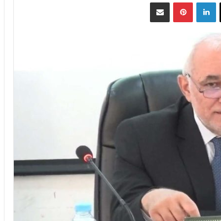
‫X
لينكدإن
بينتيريست
مشاركة عبر البريد