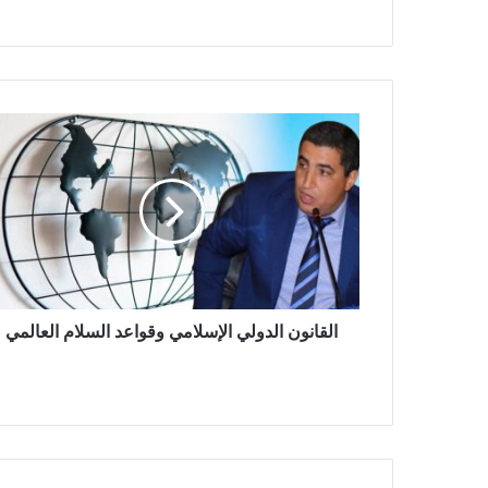
ك
ب
ا
ل
ق
ا
ن
و
ن
ا
ل
د
القانون الدولي الإسلامي وقواعد السلام العالمي
و
ل
ي
ا
ل
إ