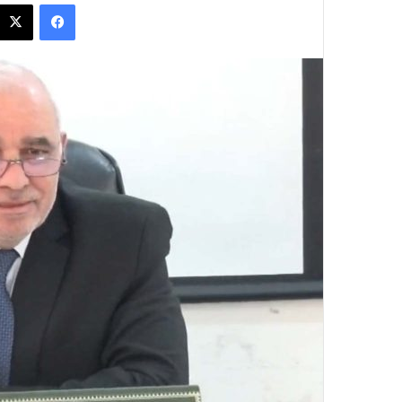
فيسبوك
س
ل
ب
ر
ي
د
ا
إ
ل
ك
ت
ر
و
ن
ي
ا