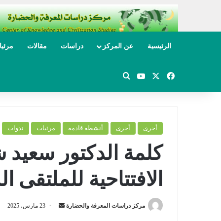
الرئيسية
عن المركز
دراسات
مقالات
مرئي
‫X
فيسبوك
‫YouTube
بحث عن
أخرى
أخرى
أنشطة قادمة
مرئيات
ندوات
كلمة الدكتور سعيد 
الافتتاحية للملتقى ال
مركز دراسات المعرفة والحضارة
أ
23 مارس، 2025
ر