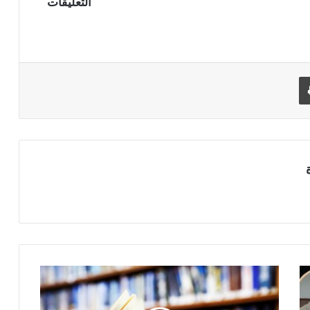
التعليقات
طباعة
ن
د
و