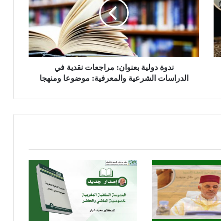
ة
د
و
ل
ي
ة
ب
ندوة دولية بعنوان: مراجعات نقدية في
ع
الدراسات الشرعية والمعرفية: موضوعا ومنهجا
ن
و
ا
ن
:
م
ر
ا
ج
ع
ا
ت
ن