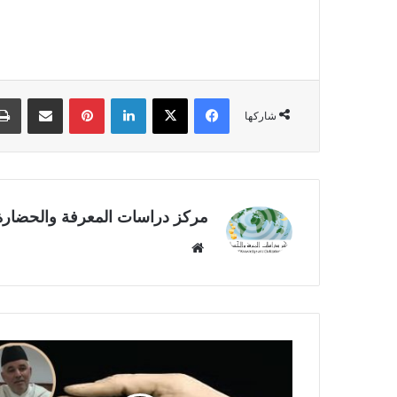
فيسبوك
‫X
لينكدإن
بينتيريست
مشاركة عبر البريد
شاركها
مركز دراسات المعرفة والحضارة
موق
ع
الوي
ب
ا
ل
ا