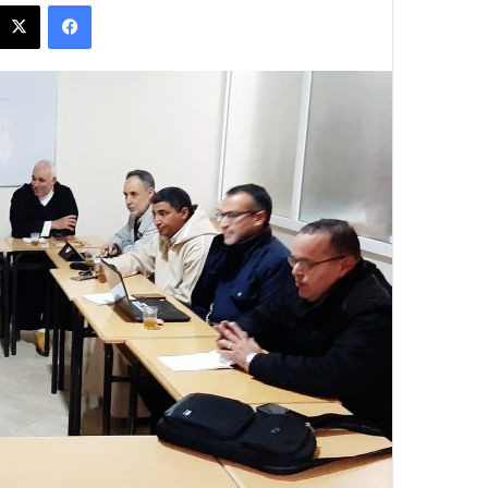
فيسبوك
س
ل
ب
ر
ي
د
ا
إ
ل
ك
ت
ر
و
ن
ي
ا