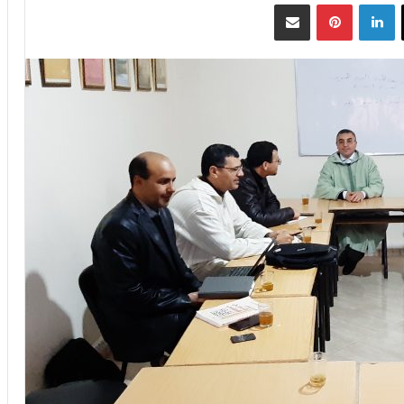
‫X
لينكدإن
بينتيريست
مشاركة عبر البريد