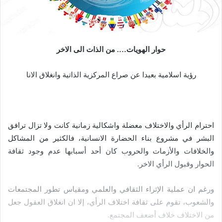
إ
ل
ك
ت
حوار الهويات…. من الذات الى الاخر
ر
و
رؤية اسلامية بعيدا عن صراع المركزية الذاتية وانغلاق الانا
ن
ي
ا
احترام الرأي والاختلاف معضلة واشكالية زمانية كانت ولا تزال ترافق
البشر في مشروع بناء الحضارة الانسانية، فالكثير من المشاكل
والخلافات والأزمات والحروب كان أحد أسبابها عدم وجود ثقافة
الحوار وقبول الرأي الاخر.
ورغم ان عملية الإثراء الثقافي والعلمي ومقياس تطور المجتمعات
والشعوب، تقوم على ثقافة اختلاف الرأي، إلا ان انغلاق العقول جعل
من الاختلاف خلاف أضعف المجتمع.