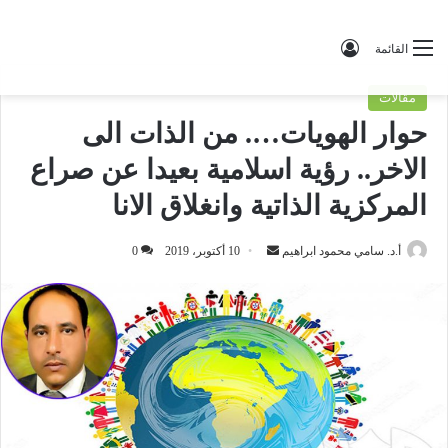
تسجيل الدخول
القائمة
مقالات
حوار الهويات…. من الذات الى
الاخر.. رؤية اسلامية بعيدا عن صراع
المركزية الذاتية وانغلاق الانا
أ.د. سامي محمود ابراهيم
أ
10 أكتوبر، 2019
0
ر
س
ل
ب
ر
ي
د
ا