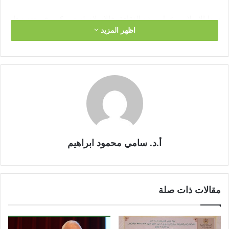
ديننا الإسلامي عمل بهذه الثقافة، فالإسلام له دور كبير في تعزيزها ،
اظهر المزيد
وهذا بين في قوله تعالى: ” وشاورهم في الأمر”، في إشارة الى
أهمية احترام الرأي والاختلاف للتوصل الى حقيقة المشروع الانساني
في الارض.
إذا السؤال هو: لماذا لا نملك هذه الثقافة ؟ ولماذا لا نهتم بها؟
في الحقيقة هناك سببين: الأول الموروث الاجتماعي السلبي، مثل
بعض العادات والتقاليد العصبية العشائرية البدوية. والثاني عدم وجود
توجيه وإرشاد ينمي هذه الثقافة في العملية التربوية وكذا التعليمية،
أ.د. سامي محمود ابراهيم
كما لا يتم توجيه وسائل الإعلام لنشر هذه الثقافة وتعزيزها من خلال
البرامج والطروحات، واستيراد أفكار وتجارب تفعيل هذه الثقافة من
الدول الأخرى، إضافة الى تقديم الندوات والمؤتمرات وورش التوعية
مقالات ذات صلة
والحلقات الحوارية وإعطاء الفرصة للآخر وتعلمه كيفية السيطرة على
انفعالاته، ليتغلب على الموروث الاجتماعي السلبي، فتنمية هذه
الثقافة تحتاج الى عمل يستمر سنوات يرافق الأجيال في كل مستوى