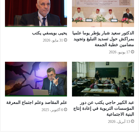
من دراستهم وحياتهم بل حتى على مستوى وجودهم .
من هنا تبدأ مرحلة التغيير، حيث تنتشر ثقافة احترام الرأي والاختلاف
من العائلة والمدرسة الى أعلى الهرم.. عندها إذا شعر المواطن بأن
الحكومة تدعم هذه الثقافة يزداد إيمانه وعمله بها، ليحل التسامح
الدكتور سعيد شبار يؤطر يوما علميا
يحيى بويسفي يكتب
بمراكش حول تسديد التبليغ وتجويد
31 مايو، 2026
والترابط بين مكونات المجتمع.
مضامين خطبة الجمعة
17 يونيو، 2026
من ناحية اخرى نجد ان الانطلاق نحو الخروج من أزماتنا وبناء وتدعيم
البديل الحضاري العالمي تكمن في فهم الحالة الراهنة للإنسانية
جمعاء؛ بحيث ندرس مآسيها وأزماتها التي تزداد كثافة وظلاما عبر
الزمن. وهذا الذي أدى إلى تقاطعات وخلافات خطيرة سرعان ما
تحولت إلى صراعات فكرية مذهبية وطائفية دينية بين حملة الأديان
المختلفة، وانقسامات داخل الذين يدينون بالدين الواحد، وانشطارات
عبد الكبير حاجي يكتب عن دور
علم المقاصد وعلم اجتماع المعرفة
داخل الفرق والطوائف .
المؤسسات التربوية في إعادة إنتاج
6 أكتوبر، 2025
البنية الاجتماعية
ولذلك ولذلك صار واجب على المفكرين والباحثون والعلماء من
13 أبريل، 2026
المسلمين وغيرهم، الاهتمام بموضوع التعايش والتقارب؛ نظرا لتعلق
الموضوع بحياة الناس وتعاملاتهم في شتى جوانب الحياة؛ ونظرا