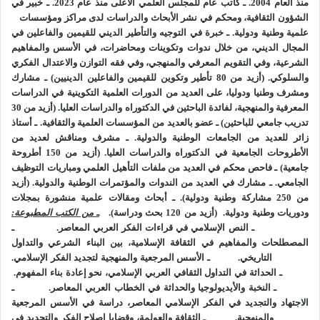
منذ العام 2004.
ـ كاتب عام للمجلس العلمي الأعلى منذ عام 2023.
ـ خبير في
وتغير الفتاوى؛ فنجدها تكتفي بالإحالة على الماضي أو الاستنساخ
الشؤون الثقافية، ومحكم في نشر الأبحاث والدراسات لدى مراكز ومؤسسات
منه، هذا رغم وجود النصوص الدينية الواردة في تجديد أمر الدين،
علمية وطنية ودولية.
ـ خبرة في التوجيه والتأطير الديني للقيمين والفاعلين في
معرفةً وتدينا، بما يواكب روح العصر والتطور، والاجتهاد الضروري
المجال الديني، من خلال ندوات وتكوينات ومحاضرات، في الأسس والمفاهيم
الشرعية، وفي التقويم المعرفي والمنهجي، وفي فقه التوازن والاعتدال الفكري
لنوازله الطارئة، والاستفادة من الخبرات العلمية المختلفة في ذلك؛
والسلوكي.
(أزيد من 80 تأطير وتكوين للقيمين والفاعلين الدينيين)
ـ مشارك
حتى إن الشارع رتب أجرا للمجتهد المخطئ، من أهل العلم طبعا،
ومشرف وطنيا ودوليا، على العديد من الدورات العلمية التكوينية في الدراسات
تحفيزا وتشجيعا على الاجتهاد، الذي به استمرار الدين في الحياة
المعرفية والمنهجية، لفائدة الباحثين في الدكتوراه والدراسات العليا.
(أزيد من 30
الخاصة والعامة للناس، والذي به رعاية مصالحهم المختلفة.
تدريب جامعي للباحثين)
ـ عضو بالعديد من المؤسسات العلمية والثقافية.
ـ أستاذ
زائر للعديد من الجامعات الوطنية والدولية.
والنزعة الثانية، تُوسع مساحة الاجتهاد حتى تكاد تلغي الدين، مع
ـ مشرف ومناقش لعديد من
الأطروحات الجامعية في الدكتوراه والدراسات العليا.
(أزيد من 150 أطروحة
ضعف معرفتها بروحه وفلسفته في التشريع، ومنطق بناء الأحكام
جامعية)
ـ فاحص محكم في العديد من ملفات التأهيل العلمي ومباريات التوظيف
أصولا كلية وفروعا جزئية؛ تسعى الى تغليب روح العصر على الدين
الجامعي.
ـ مشارك في العديد من الندوات والمؤتمرات الوطنية والدولية.
(أزيد
ولو بتجاوز القطعي والمحكم فيه؛ وإذا علمنا أن روح العصر اليوم
من 250 مشاركة وطنية ودولية).
ـ أبحاث ومقالات علمية منشورة بمجلات
تحكمها فلسفات ومفردات وسلوكيات، يؤطرها ويوجهها المنظور
ودوريات وطنية ودولية.
(أزيد من 120 بحث ودراسة).
ـ من الكتب المطبوعة:
ـ النص الإسلامي في قراءات الفكر العربي المعاصر.
ـ
الحداثي المادي الغربي، الذي قطع مع قيم الدين الكنسية التي كانت
المصطلحات والمفاهيم في الثقافة الإسلامية، بين البناء الشرعي والتداول
تكبل حركته، وتعوق فكره ونهضته؛ وجب أن نعلم أن لهذا الاتجاه
التاريخي.
ـ الأسس المرجعية والمنهجية لتجديد الفكر الإسلامي.
كذلك، في ثقافتنا، استعارات أو استنساخ مماثل لسابقه، دون وعي
ـ الحداثة في التداول الثقافي العربي الإسلامي، نحو إعادة بناء المفهوم.
بسياقاته ومآلاته، وخصوصا في قضايا الحرية والمساواة، المتصلة
ـ النخبة والأيديولوجيا والحداثة في الخطاب العربي المعاصر.
ـ
الاجتهاد والتجديد
ف
ي الفكر الإسلامي المعاصر، دراسة في الأسس المرجعية
بالنزعات الفردانية والمتع اللحظية، ونزعات التملك والربح
والمنهجية.
ـ الثقافة والعولمة، وقضايا إصلاح الفكر والتجديد في