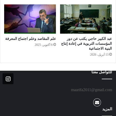
الدين، من خلال كلياته وقطعياته، في
القيم والأحكام، بدور الهداية والإرشاد،
والتسديد والتصويب، للقصور والاختلال
الذي طبع ويطبع السعي البشري في هذه
الحياة.
عبد الكبير حاجي يكتب عن دور
علم المقاصد وعلم اجتماع المعرفة
المؤسسات التربوية في إعادة إنتاج
6 أكتوبر، 2025
البنية الاجتماعية
والمطلوب فهم الدين وروح العصر معا، حيث يشكل روح العصر مدخلا
13 أبريل، 2026
أساسا للتجديد المستمر للخطاب الديني، في مساحات الحياة
المتطورة والمتغيرة، والتي أوكلها الدين الى الاجتهاد والنظر العقلي
للتواصل معنا
والتقدير المصلحي؛ وحيث يقوم الدين، من خلال كلياته وقطعياته، في
القيم والأحكام، بدور الهداية والإرشاد، والتسديد والتصويب، للقصور
والاختلال الذي طبع ويطبع السعي البشري في هذه الحياة.
maarifa2011@gmail.com
ــ المفاهيم الكونية والخصوصيات المحلية.
تجدر الإشارة كذلك، الى مسألة المفاهيم الكونية وتنزيلها في ظل
الخصوصيات المحلية؛ ذلك أن المشترك الكوني والإنساني في ظل
المزيد
سيادة العولمة أمر لا مفر منه، وليس ثمة من خيار الا دُخوله بالاختيار