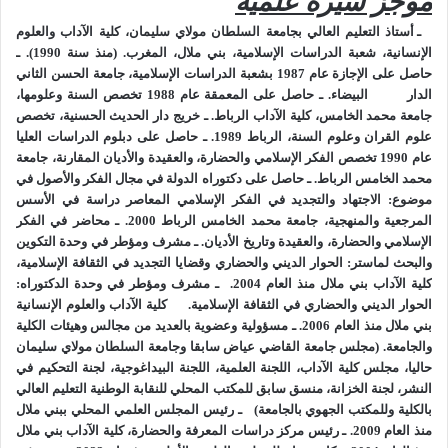
موجز سيرة علمية
وطبعا لا ينتبه كثير من الناس الى جهود صامتة كبيرة، تبذل من أجل
ـ أستاذ التعليم العالي بجامعة السلطان مولاي سليمان، كلية الآداب والعلوم
درء الفتنة عن الدين، وصون خطابه من التشويش والتلبيس؛ والحفاظ
الإنسانية، شعبة الدراسات الإسلامية، بني ملال، المغرب. (
منذ سنة 1990).
ـ
على وحدته وانسجامه والتي منها وحدة وانسجام المجتمع؛ والى جهود
حاصل على الإجازة عام 1987 بشعبة الدراسات الإسلامية، جامعة الحسن الثاني
الدار البيضاء.
أكبر من ذلك في تأهيل وتكوين الفاعلين فيه، حتى يكون تبليغهم
ـ حاصل على المعمقة عام 1988 تخصص السنة وعلومها،
جامعة محمد الخامس، كلية الآداب الرباط.
ـ خريج دار الحديث الحسنية، تخصص
وإرشادهم على مقتضى الاعتدال والتوسط، واليسر والسماحة
علوم القران وعلوم السنة، الرباط 1989.
ـ حاصل على دبلوم الدراسات العليا
المقررة في الدين. هذه الجهود تقودها طبعا المؤسسات المكلفة بهذا
عام 1990 تخصص الفكر الإسلامي والحضارة، والعقيدة والأديان المقارنة، جامعة
الأمر، بتعاون مع مؤسسات المحيط المختلفة.
محمد الخامس الرباط.
ـ حاصل على دكتوراه الدولة في مجال الفكر والأصول في
ــ تقاطب يكاد يلغي مساحات وفرص مشتركة في العمل.
موضوع: الاجتهاد والتجديد في الفكر الإسلامي المعاصر دراسة في الأسس
المرجعية والمنهجية، جامعة محمد الخامس الرباط 2000.
ـ محاضر في الفكر
مما نراه اليوم نقاشات يطبع معظمها الغلو والتقاطب الحاد، الى
الإسلامي والحضارة، والعقيدة وتاريخ الأديان.
ـ مشرف ومؤطر في وحدة التكوين
درجة إهمال كثير من العناصر المشتركة، التي تمثل المساحة الأوسع
والبحث لماستر: الحوار الديني والحضاري وقضايا التجديد في الثقافة الإسلامية،
للعمل، وتمكن من معالجة كثير من الاختلالات على مستوى الأفراد
كلية الآداب بني ملال منذ العام 2004.
ـ مشرف ومؤطر في وحدة الدكتوراه:
والأسر؛ وذلك ناشئ بالدرجة الأولى عن المرجعيات الموجهة
الحوار الديني والحضاري في الثقافة الإسلامية.
كلية الآداب والعلوم الإنسانية
بني ملال منذ العام 2006.
ـ مسؤولية وعضوية بالعديد من مجالس وهيئات الكلية
والمؤطرة لكثير من المتدخلين في هذا النقاش. وتجدر الإشارة هنا
والجامعة. (مجلس جامعة القاضي عياض سابقا وجامعة السلطان مولاي سليمان
الى نزعتين مغاليتين بهذا الصدد:
حاليا، مجلس كلية الآداب، اللجنة العلمية، اللجنة البيداغوجية، لجنة التحكيم في
النزعة الأولى، تُضيق مساحة الاجتهاد وتكاد تلغيها، وتركن الى التقليد
النشر، لجنة الخزانة، منسق سابق للمكتب المحلي للنقابة الوطنية التعليم العالي
وتسلم له، مع ضعف معرفتها بالعصر وعلوم الانسان، وكأن الزمن
بالكلية وللمكتب الجهوي بالجامعة)
ـ رئيس المجلس العلمي المحلي ببني ملال
منذ العام 2009.
ـ رئيس مركز دراسات المعرفة والحضارة، كلية الآداب بني ملال
ساكن لا يتحرك، وكأن الواقع ليس عنصرا أساسيا في تكييف الأحكام