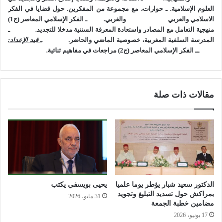
والاستهلاك، الى درجة إلغاء كينونة وذاتية الانسان؛ وهذا اختيار يعتبره
العلوم الإسلامية.
ـ حوارات، مع مجموعة من المفكرين. حول قضايا في الفكر
كثير من النقاد الغربيين، من مساوئ الحداثة وما بعدها، كما يقدمها
الاسلامي والعربي
والغربي.
ـ الفكر الإسلامي المعاصر (ج1)
النموذج الغربي تحديدا، ومن سلبياتها التي ينبغي الحد منها وتجاوزها.
منهجية التعامل مع المصادر واستعادة المعرفة السننية مدخلا للتجديد.
ـ
المدرسة السلفية المغربية، خصوصية الماضي والحاضر.
ـ قيد الإعداد:
ولعل النماذج الآسيوية كانت أكثر توفيقا في استيعاب الحداثة،
ــ الفكر الإسلامي المعاصر (ج2) مراجعات في مفاهيم ثنائية.
باعتبارها تَمَلُّكا للقوة والتقنية والتصنيع، أي تحديثا في البنيات
الأساسية للتقدم؛ فلم تجعلها في مقابل القيم الدينية والتقاليد
العريقة في التاريخ، بل استثمرتها لخدمة مسار التنمية وتقوية الذات
الوطنية.
مقالات ذات صلة
والمطلوب فهم الدين وروح العصر معا،
حيث يشكل روح العصر مدخلاً أساسًا
للتجديد المستمر للخطاب الديني، في
الدكتور سعيد شبار يؤطر يوما علميا
يحيى بويسفي يكتب
مساحات الحياة المتطورة والمتغيرة،
بمراكش حول تسديد التبليغ وتجويد
31 مايو، 2026
مضامين خطبة الجمعة
والتي أوكلها الدين الى الاجتهاد والنظر
17 يونيو، 2026
العقلي والتقدير المصلحي؛ وحيث يقوم