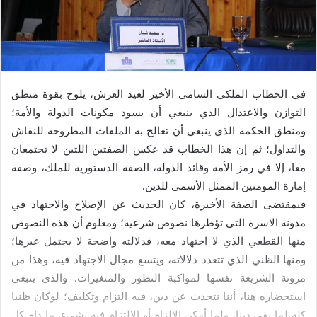
د
ا
إ
ل
ك
ت
في الخطاب الملكي السامي الأخير لعيد العرش، يلوح بقوة منطق
ر
التوازن والاعتدال الذي ينبغي أن يسود مكونات الدولة والأمة؛
و
ومنطق الحكمة الذي ينبغي أن تعالج به الملفات المطروحة للنقاش
ن
والتداول؛ ثم إن هذا الخطاب قد عكس الصفتين اللتين لا تجتمعان
ي
معا، إلا في رمز الأمة وقائد الدولة، الصفة الدستورية للملك، وصفة
ا
إمارة المومنين الممثل الأسمى للدين.
فبمقتضى الصفة الأخيرة، كان الحديث عن الإصلاح والاجتهاد في
مدونة الاسرة التي تؤطرها نصوص شرعية؛ ومعلوم أن هذه النصوص
منها القطعي الذي لا اجتهاد معه، فدلالته واضحة لا يحتمل غيرها؛
ومنها الظني الذي تتعدد دلالاته، ويتسع مجال الاجتهاد فيه، وهذا من
مرونة الشريعة نفسها لمواكبة التطور والمتغيرات. والذي ينبغي
استحضاره هنا، أننا نتحدث عن دين، فيه التزام وتكليف؛ لوكان ظنيا
كله لما بقي دينا، ولما أمكن الالزام أو الالتزام فيه بشيء، ما دام كل