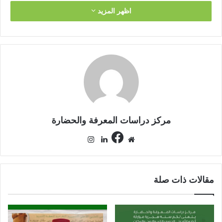
اظهر المزيد
مركز دراسات المعرفة والحضارة
في
موق
لينك
انس
س
ع
دإن
تقر
بو
الوي
ام
ك
ب
مقالات ذات صلة