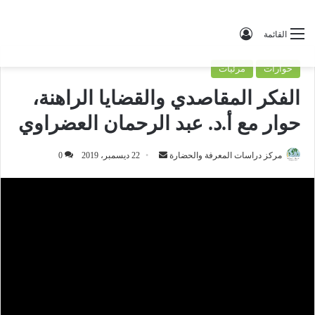
تسجيل الدخول
القائمة
حوارات
مرئيات
الفكر المقاصدي والقضايا الراهنة،
حوار مع أ.د. عبد الرحمان العضراوي
مركز دراسات المعرفة والحضارة
أ
22 ديسمبر، 2019
0
ر
س
ل
ب
ر
ي
د
ا
إ