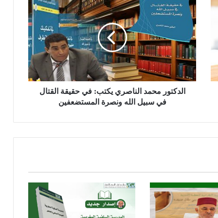
ل
د
ك
ت
و
ر
م
ح
م
الدكتور محمد الناصري يكتب: في حقيقة القتال
د
في سبيل الله ونصرة المستضعفين
ا
ل
ن
ا
ص
ر
ي
ي
ك
ت
ب