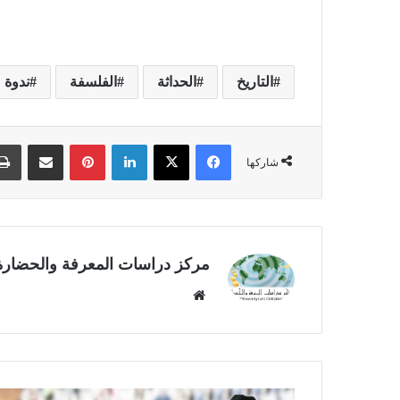
التاريخ
الحداثة
الفلسفة
ندوة
فيسبوك
‫X
لينكدإن
بينتيريست
مشاركة عبر البريد
شاركها
مركز دراسات المعرفة والحضارة
موق
ع
الوي
ب
ا