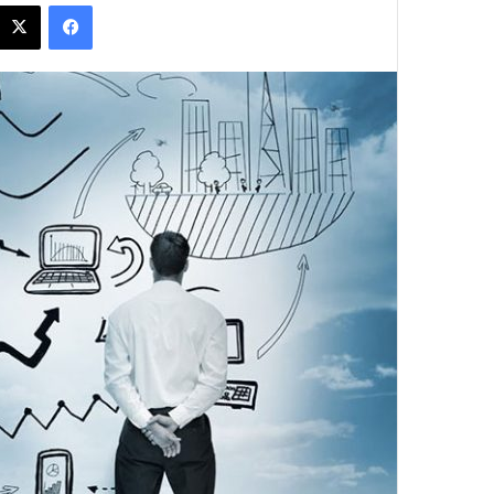
فيسبوك
س
ل
ب
ر
ي
د
ا
إ
ل
ك
ت
ر
و
ن
ي
ا