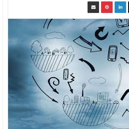
‫X
لينكدإن
بينتيريست
مشاركة عبر البريد