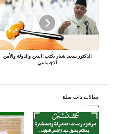
ل
د
ك
ت
و
ر
س
ع
ي
الدكتور سعيد شبار يكتب: الدين والدولة والأمن
د
الاجتماعي
ش
ب
ا
ر
ي
مقالات ذات صلة
ك
ت
ب
:
ا
ل