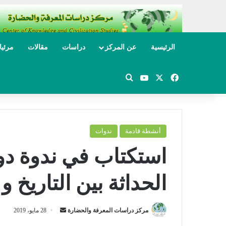
الرئيسية
عن المركز
دراسات
مقالات
مرئي
‫X
فيسبوك
‫YouTube
بحث عن
أنشطة قادمة
ندوات
استكتاب في ندوة دو
الحداثة بين التاريخ و
مركز دراسات المعرفة والحضارة
أ
28 مايو، 2019
ر