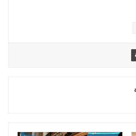
طباعة
ا