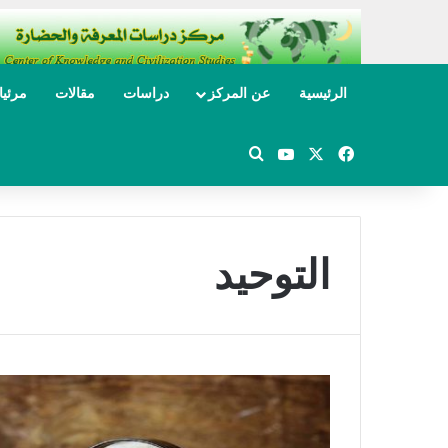
الرئيسية
عن المركز
دراسات
مقالات
مرئي
‫X
فيسبوك
‫YouTube
بحث عن
التوحيد