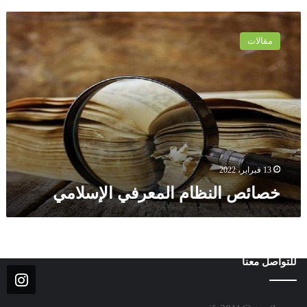
خ
ص
مقالات
ا
ئ
ص
ا
ل
ن
ظ
ا
م
13 فبراير، 2022
ا
خصائص النظام المعرفي الإسلامي
ل
م
ع
ر
ف
للتواصل معنا
ي
ا
ل
إ