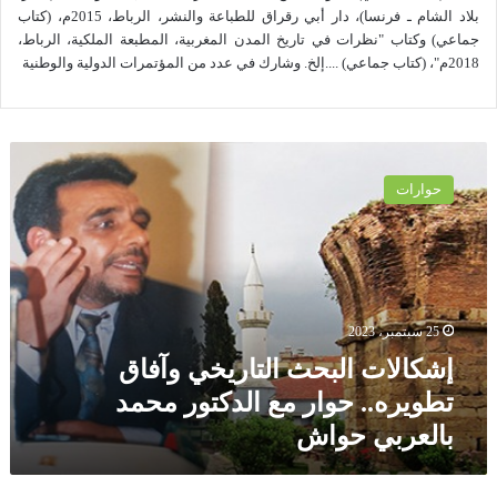
بلاد الشام ـ فرنسا)، دار أبي رقراق للطباعة والنشر، الرباط، 2015م، (كتاب
جماعي) وكتاب "نظرات في تاريخ المدن المغربية، المطبعة الملكية، الرباط،
2018م"، (كتاب جماعي) ....إلخ. وشارك في عدد من المؤتمرات الدولية والوطنية
إ
ش
حوارات
ك
ا
ل
ا
ت
ا
25 سبتمبر، 2023
ل
ب
إشكالات البحث التاريخي وآفاق
ح
تطويره.. حوار مع الدكتور محمد
ث
بالعربي حواش
ا
ل
ت