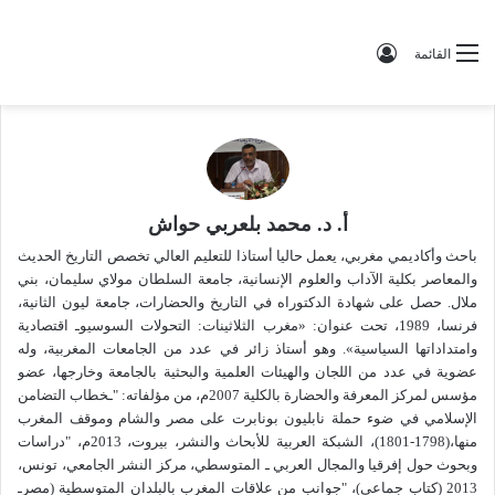
تسجيل الدخول
القائمة
أ. د. محمد بلعربي حواش
باحث وأكاديمي مغربي، يعمل حاليا أستاذا للتعليم العالي تخصص التاريخ الحديث
والمعاصر بكلية الآداب والعلوم الإنسانية، جامعة السلطان مولاي سليمان، بني
ملال. حصل على شهادة الدكتوراه في التاريخ والحضارات، جامعة ليون الثانية،
فرنسا، 1989، تحت عنوان: «مغرب الثلاثينات: التحولات السوسيوـ اقتصادية
وامتداداتها السياسية». وهو أستاذ زائر في عدد من الجامعات المغربية، وله
عضوية في عدد من اللجان والهيئات العلمية والبحثية بالجامعة وخارجها، عضو
مؤسس لمركز المعرفة والحضارة بالكلية 2007م، من مؤلفاته: "ـخطاب التضامن
الإسلامي في ضوء حملة نابليون بونابرت على مصر والشام وموقف المغرب
منها،(1798-1801)، الشبكة العربية للأبحاث والنشر، بيروت، 2013م، "دراسات
وبحوث حول إفرقيا والمجال العربي ـ المتوسطي، مركز النشر الجامعي، تونس،
2013 (كتاب جماعي)، "جوانب من علاقات المغرب بالبلدان المتوسطية (مصرـ