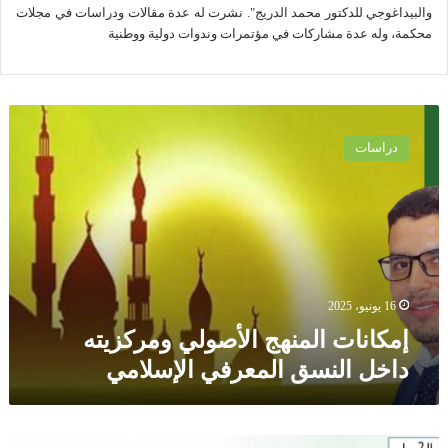
والبيداغوجي للدكتور محمد الدريج". نشرت له عدة مقالات ودراسات في مجلات
محكمة، وله عدة مشاركات في مؤتمرات وندوات دولية ووطنية
إ
م
دراسات
ك
ا
ن
ا
ت
ا
ل
م
16 يونيو، 2025
ن
إمكانات المنهج الأصولي ومركزيته
ه
داخل النسق المعرفي الإسلامي
ج
ا
ل
أ
ق