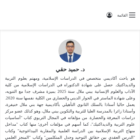
تسجيل الدخول
القائمة
د. حميد حقي
هو باحث أكاديمي متخصص في الدراسات الإسلامية، ومهتم بعلوم التربية
والديداكتيك. حصل على شهادة الدكتوراه في الدراسات الإسلامية من كلية
الآداب والعلوم الإنسانية ببني ملال سنة 2025 بميزة مشرف جدا مع التنويه،
وعلى شهادة الماستر في الحوار الديني والحضاري من الكلية نفسها سنة 2020.
يعمل حاليا أستاذا بالسلك الثانوي التأهيلي بأكاديمية جهة بني ملال خنيفرة،
وأستاذا زائرا بالمدرسة العليا للتربية والتكوين ببني ملال، وهو كذلك عضو مركز
دراسات المعرفة والحضارة. من مؤلفاته في المجال التربوي كتاب "أساسيات
علوم التربية والديداكتيك"، كما أسهم في مؤلفات أخرى؛ منها كتاب "مداخل
منهاج التربية الإسلامية بين الدراسة العلمية والمقاربة البيداغوجية" وكتاب
"الدرس العقدي بين حقائق التوحيد وجدل المتكلمين" وكتاب "المنجز العلمي