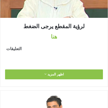
ل
ك
ت
ر
لرؤية المقطع
يرجى الضغط
و
ن
هنا
ي
ا
التعليقات
اظهر المزيد