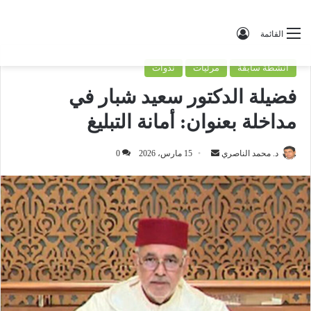
تسجيل الدخول
القائمة
أنشطة سابقة
مرئيات
ندوات
فضيلة الدكتور سعيد شبار في
مداخلة بعنوان: أمانة التبليغ
د. محمد الناصري
أ
15 مارس، 2026
0
ر
س
ل
ب
ر
ي
د
ا
إ