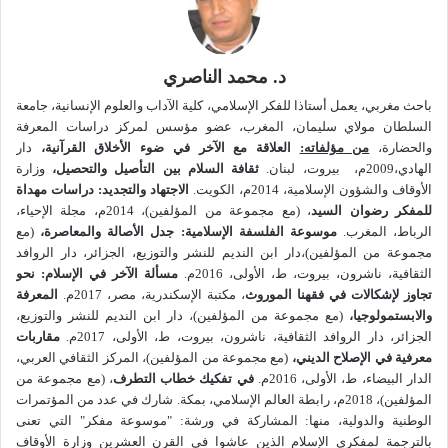
د. محمد الناصري
باحث مغربي، يعمل أستاذا للفكر الإسلامي، كلية الآداب والعلوم الإنسانية، جامعة
السلطان مولاي سليمان، المغرب، عضو مؤسس لمركز دراسات المعرفة
والحضارة،
من مؤلفاته:
العلاقة مع الآخر في ضوء الأخلاق القرآنية،
دار
الهادي،2009م، بيروت، لبنان.
ثقافة السلام بين التأصيل والتحصيل،
وزارة
الأوقاف والشؤون الإسلامية، 2014م، الكويت.
الاجتهاد والتجديد: دراسات مهداة
للمفكر رضوان السيد
، (مع مجموعة من المؤلفين)، 2014م، مجلة الإحياء،
الرباط، المغرب.
موسوعة الفلسفة الإسلامية: جدل الأصالة والمعاصرة
،
(مع
مجموعة من المؤلفين)،دار ابن النديم للنشر والتوزيع، الجزائر، دار الروافد
الثقافية، ناشرون، بيروت، ط، الأولى، 2016م.
مسألة الآخر في الإسلام: نحو
تجاوز لإشكالات في فقهنا الموروث
، مكتبة الإسكندرية، مصر، 2017م.
المعرفة
والابستمولوجيا،
(مع مجموعة من المؤلفين)، دار ابن النديم للنشر والتوزيع،
الجزائر، دار الروافد الثقافية، ناشرون، بيروت، ط، الأولى، 2017م.
مقاربات
معرفية في الإصلاح الديني،
(مع مجموعة من المؤلفين)، المركز الثقافي العربي،
الدار البيضاء، ط، الأولى، 2016م.
في تفكيك خطاب التطرف
، (مع مجموعة من
المؤلفين)، 2018م، رابطة العالم الإسلامي، بمكة. شارك في عدد من المؤتمرات
الوطنية والدولية، منها: المشاركة في ورشة: "موسوعة مفكر" التي تعنى
بالترجمة لمفكري الإسلام الذين عاشوا في القرن العشرين وزارة الأوقاف