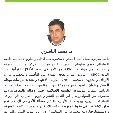
عناوين المؤلفات والمقالات التي تتناول الوضع البشري، مثل
الصدمة، الرعب، النهاية، السقوط، الانحلال، العدمية، ومن اللافت
للنظر أن أكثر المؤلفات الفكرية والفلسفية التي صدرت في فرنسا
(عام 2005) قد جرى إدراجها تحت عنوان : العالم في أزمة
[3]
.
الشعور بالأزمة والتنبيه على خطورتها ذلك ما سبق وأن عبر عنه
المؤتمر العالمي للأديان المنعقد بشيكاغو عام 1993م في بيانه
الختامي إذ جاء في ديباجته:
د. محمد الناصري
باحث مغربي، يعمل أستاذا للفكر الإسلامي، كلية الآداب والعلوم الإنسانية، جامعة
“عالمنا اليوم في محنة وكرب بلغا من الإلحاح مبلغا عظيما يدفعنا
السلطان مولاي سليمان، المغرب، عضو مؤسس لمركز دراسات المعرفة
إلى سبر غورهما وعوارضهما بسبب عمق هذا الألم المستشري.
والحضارة،
من مؤلفاته:
العلاقة مع الآخر في ضوء الأخلاق القرآنية،
دار
الهادي،2009م، بيروت، لبنان.
ثقافة السلام بين التأصيل والتحصيل،
وزارة
الأوقاف والشؤون الإسلامية، 2014م، الكويت.
الاجتهاد والتجديد: دراسات مهداة
السلام يفوتنا … والكوكب يتعرض للدمار … الجيران يعيشون في
للمفكر رضوان السيد
، (مع مجموعة من المؤلفين)، 2014م، مجلة الإحياء،
خوف … هناك غربة بين النساء والرجال والأطفال يموتون.
الرباط، المغرب.
موسوعة الفلسفة الإسلامية: جدل الأصالة والمعاصرة
،
(مع
مجموعة من المؤلفين)،دار ابن النديم للنشر والتوزيع، الجزائر، دار الروافد
الثقافية، ناشرون، بيروت، ط، الأولى، 2016م.
مسألة الآخر في الإسلام: نحو
إنه أمر بغيض ! …”
[4]
.
تجاوز لإشكالات في فقهنا الموروث
، مكتبة الإسكندرية، مصر، 2017م.
المعرفة
والابستمولوجيا،
(مع مجموعة من المؤلفين)، دار ابن النديم للنشر والتوزيع،