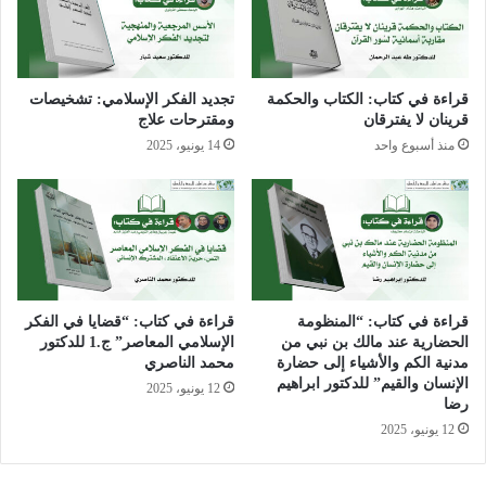
“مخلص” وتتصور لهذا المخلص سمات وملامح معينة تطلبها فيه …
وهذه السمات والملامح المعينة لا تنطبق على أحد إلا على الدين
الإسلامي”
[7]
.
قراءة في كتاب: الكتاب والحكمة
تجديد الفكر الإسلامي: تشخيصات
قرينان لا يفترقان
ومقترحات علاج
في هذين السياقين، سياق الكشف عن خطورة المأزق الوجودي الذي
منذ أسبوع واحد
14 يونيو، 2025
يعيشه عالمنا المعاصر، وسياق التأكيد على أحقية الإسلام للانتصاب
كأحد الخيارات المتاحة أمام البشرية لإنقاذ مستقبلها، يأتي كتاب:
“الإسلام في الألفية الثالثة: ديانة في صعود”. لمؤلفه السفير الألماني
مراد هوفمان.
وفي الكتاب، -كما يبدو من عنوانه- نلحظ بعدا مستقبليا، يمثل شهادة
قراءة في كتاب: “المنظومة
قراءة في كتاب: “قضايا في الفكر
حية على قدرة الإسلام في فرض تعاليمه و قيمه كأحد الخيارات
الحضارية عند مالك بن نبي من
الإسلامي المعاصر” ج.1 للدكتور
الحضارية المساعدة على تجاوز أزمات العالم الراهنة العميقة الجذور
مدنية الكم والأشياء إلى حضارة
محمد الناصري
الإنسان والقيم” للدكتور ابراهيم
والمتعددة المظاهر والخطيرة العواقب.
12 يونيو، 2025
رضا
12 يونيو، 2025
وواضح أن البعد المستقبلي عند هوفمان ليس وليد هذا الكتاب، وإنا
هو قناعة تبلورت عند هوفمان منذ كتابه: “الإسلام كبديل”
[8]
، والذي