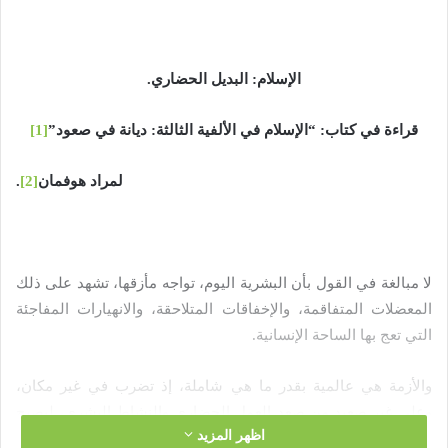
ت
ر
و
الإسلام: البديل الحضاري.
ن
ي
قراءة في كتاب: “الإسلام في الألفية الثالثة: ديانة في صعود”
[1]
ا
لمراد هوفمان
[2]
.
لا مبالغة في القول بأن البشرية اليوم، تواجه مأزقها، تشهد على ذلك
المعضلات المتفاقمة، والإخفاقات المتلاحقة، والانهيارات المفاجئة
التي تعج بها الساحة الإنسانية.
والأزمة هي عالمية بقدر ما هي شاملة، إذ تضرب في غير مكان،
وعلى غير صعيد من صعد العمل الحضاري والنشاط البشري، ليصبح
اظهر المزيد
من تكرار القول الكلام على المأزق الوجودي الراهن كما تشير إليه