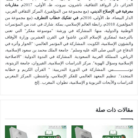
عمق الأزمة وتعدد مظاهرها أدى “إلى طرح أخطر سؤال نعرفه في
الجزائر، دار الروافد الثقافية، ناشرون، بيروت، ط، الأولى، 2017م.
مقاربات
العصر الحديث: الإنسانية إلى أين؟.
معرفية في الإصلاح الديني،
(مع مجموعة من المؤلفين)، المركز الثقافي العربي،
الدار البيضاء، ط، الأولى، 2016م.
في تفكيك خطاب التطرف
، (مع مجموعة من
المؤلفين)، 2018م، رابطة العالم الإسلامي، بمكة. شارك في عدد من المؤتمرات
بعبارة أدق: هل هي سائرة نحو الفناء أو نحو البقـاء؟ … نحو الشقـاء
الوطنية والدولية، منها: المشاركة في ورشة: "موسوعة مفكر" التي تعنى
أو نحو الهنـاء؟ … نحو عنصرية متشددة أو نحو عالمية متحررة؟…
بالترجمة لمفكري الإسلام الذين عاشوا في القرن العشرين وزارة الأوقاف
نحو صدام بربري أو نحو حوار حضاري؟ نحو سحق حقوق الإنسان أو
والشؤون الإسلامية، الكويت. المشاركة في المؤتمر العالمي: "الحوار وأثره في
نحو الحفاظ على هذه الحقوق؟ … نحو تكنولوجيا غاشمة أو
الدفاع عن النبي صلى الله عليه وسلم". جامعة الملك محمد بن سعود الإسلامية،
الرياض، المملكة العربية السعودية. المشاركة في الندوة الدولية: "الاصلاحية
تكنولوجيا واعية؟ هل ستسود المعرفة على القوة والمال أم تسود
الإسلامية وسؤال الهوية". مركز الدراسات الإسلاميةـ القيروان، جامعة الزيتونة،
القوة على ما عداها من فعاليات؟
[5]
.
تونــــــــــــس. المشاركة في الدورة التدريبية: " القرآن الكريم و خطابه
المتجدد". تنظيم المعهد العالمي للفكر الإسلامي، واشنطن، المركز المغربي
ورغم تعدد صيحات الإنذار وكثرة صفارات التحذير، التي يشترك في
للدراسات والأبحاث التربوية و الإسلامية، تطوان، المغرب...إلخ
إطلاقها رجال الدين والفكر والسياسة والعسكريون وأهل الاقتصاد
ورجال الأعمال والصناعة والقانونيون والإعلاميون والمعنيون
بالبيئة
[6]
فالبشرية مازالت تعاني من ترديها الأخلاقي، والأزمة في
مقالات ذات صلة
استفحال وتفاقم مستمرين.
إجمالا “إن هتافات كثيرة من هنا ومن هناك، تنبعث من القلوب
الحائرة وترتفع من الحناجر المتعبة … تهتف بمنقذ وتلتف إلى