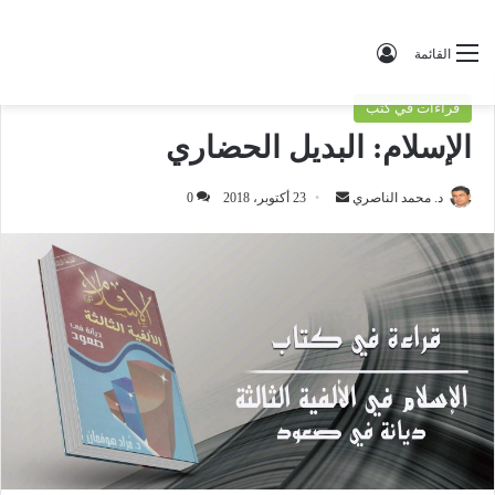
تسجيل الدخول
القائمة
قراءات في كتب
الإسلام: البديل الحضاري
د. محمد الناصري
أ
23 أكتوبر، 2018
0
ر
س
ل
ب
ر
ي
د
ا
إ
ل
ك