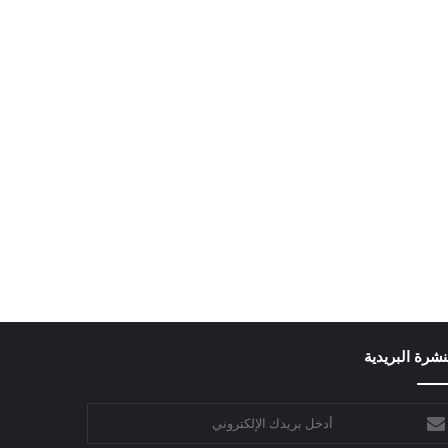
نشرة البريدية
خل
يدك