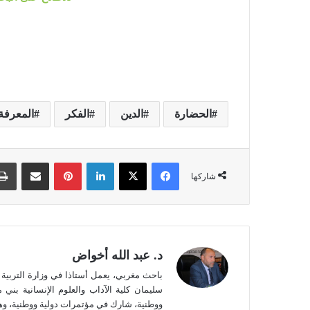
الحضارة
الدين
الفكر
المعرفة
فيسبوك
‫X
لينكدإن
بينتيريست
مشاركة عبر البريد
شاركها
د. عبد الله أخواض
باحث مغربي، يعمل أستاذا في وزارة التربية
سليمان كلية الآداب والعلوم الإنسانية بن
ووطنية، شارك في مؤتمرات دولية ووطنية، و