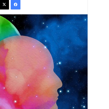
س
ل
ب
ر
ي
د
ا
إ
ل
ك
ت
ر
و
ن
ي
ا