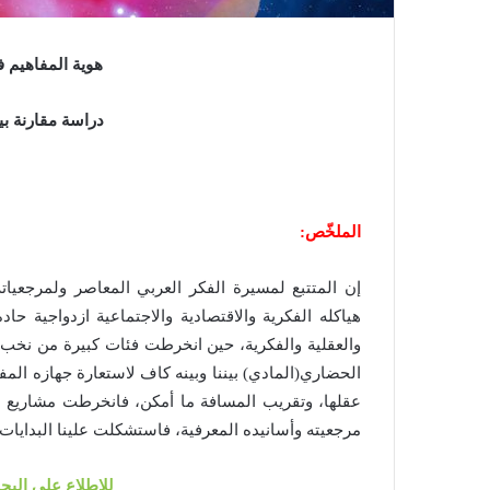
هوية المفاهيم ف
دراسة مقارنة بين
الملخّص:
إن المتتبع لمسيرة الفكر العربي المعاصر ولمرجعيا
هياكله الفكرية والاقتصادية والاجتماعية ازدواجية حا
والعقلية والفكرية، حين انخرطت فئات كبيرة من نخب ا
الحضاري(المادي) بيننا وبينه كاف لاستعارة جهازه المف
عقلها، وتقريب المسافة ما أمكن، فانخرطت مشاريع 
مرجعيته وأسانيده المعرفية، فاستشكلت علينا البدايات 
للاطلاع على البح