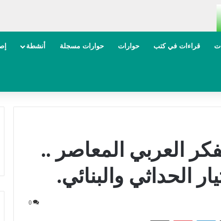
ات
قراءات في كتب
حوارات
حوارات مسجلة
أنشطة
إصد
فكر العربي المعاصر ..
ار الحداثي والبنائي.
0
‫X
لينكدإن
بينتيريست
مشاركة عبر البريد