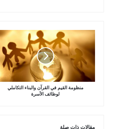
م
ن
ظ
و
م
ة
ا
ل
ق
ي
منظومة القيم في القرآن والبناء التكاملي
م
لوظائف الأسرة
ف
ي
ا
ل
ق
مقالات ذات صلة