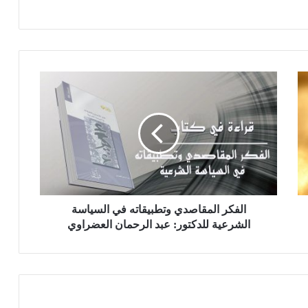
ا
ل
ف
ك
ر
ا
ل
م
ق
ا
الفكر المقاصدي وتطبيقاته في السياسة
ص
الشرعية للدكتور: عبد الرحمان العضراوي
د
ي
و
ت
ط