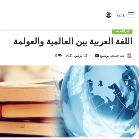
تسجيل الدخول
القائمة
دراسات
اللغة العربية بين العالمية والعولمة
دة. خديجة بوسبع
أ
13 يوليو، 2021
0
ر
س
ل
ب
ر
ي
د
ا
إ
ل
ك