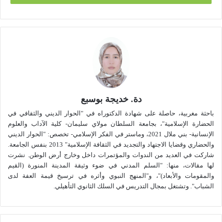
الأم.
واستشعاراً مني بأهمية لغة القرآن الكريم والسنة النبوية ارتأيت
الكتابة في موضوع (اللغة العربية بين العالمية والعولمة الواقع
والآفاق) ضمن الخطة الاتية:
المبحث الأول: واقع اللغة العربية بين العالمية وتحديات العولمة
دة. خديجة بوسبع
المبحث الثاني: كيف تستعيد اللغة العربية مكانتها وتحقق عالميتها؟
باحثة مغربية، حاصلة على شهادة الدكتوراه في "الحوار الديني والثقافي في
الحضارة الإسلامية"، بجامعة السلطان مولاي سليمان- كلية الآداب والعلوم
الإنسانية- بني ملال 2021، وماستر في الفكر الإسلامي- تخصص: "الحوار الديني
لتحميل البحث كاملا المرجو الضغط هنا
والحضاري وقضايا الاجتهاد والتجديد في الثقافة الإسلامية" 2013 بنفس الجامعة.
شاركت في العديد من الندوات والمؤتمرات داخل وخارج أرض الوطن. نشرت
التعليقات
لها مقالات، منها: "السلم المدني في ضوء وثيقة المدينة المنورة (القيم
والمقومات والأبعاد)"، و"المنهج النبوي وأثره في ترسيخ قيمة العفة لدى
الشباب". وتشتغل بمجال التدريس في السلك الثانوي التأهيلي.
العالمية
العربية
العولمة
اللغة