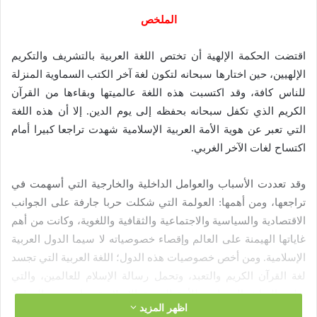
ت
الملخص
ر
و
اقتضت الحكمة الإلهية أن تختص اللغة العربية بالتشريف والتكريم
ن
الإلهيين، حين اختارها سبحانه لتكون لغة آخر الكتب السماوية المنزلة
ي
للناس كافة، وقد اكتسبت هذه اللغة عالميتها وبقاءها من القرآن
ا
الكريم الذي تكفل سبحانه بحفظه إلى يوم الدين. إلا أن هذه اللغة
التي تعبر عن هوية الأمة العربية الإسلامية شهدت تراجعا كبيرا أمام
اكتساح لغات الآخر الغربي.
وقد تعددت الأسباب والعوامل الداخلية والخارجية التي أسهمت في
تراجعها، ومن أهمها: العولمة التي شكلت حربا جارفة على الجوانب
الاقتصادية والسياسية والاجتماعية والثقافية واللغوية، وكانت من أهم
غاياتها الهيمنة على العالم وإقصاء خصوصياته لا سيما الدول العربية
الإسلامية. ومن أخص خصوصيات هذه الدول؛ اللغة العربية التي تجسد
لغة القرآن الكريم والتعبد، وتحمل رسالة الإسلام للعالمين، والتي
نقلت التراث الحضاري للأمة العربية الإسلامية، فإن هذه العولمة
اظهر المزيد
تسعى لشل تقدمها وانتشارها خاصة مع جيل ضعيف الصلة مع لغته