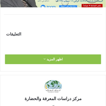
ل
ك
ت
ر
و
ن
التعليقات
ي
ا
اظهر المزيد
مركز دراسات المعرفة والحضارة