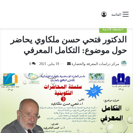
تسجيل الدخول
القائمة
أنشطة قادمة
الدكتور فتحي حسن ملكاوي يحاضر
حول موضوع: التكامل المعرفي
مركز دراسات المعرفة والحضارة
أ
19 يناير، 2021
0
ر
س
ل
ب
ر
ي
د
ا
إ