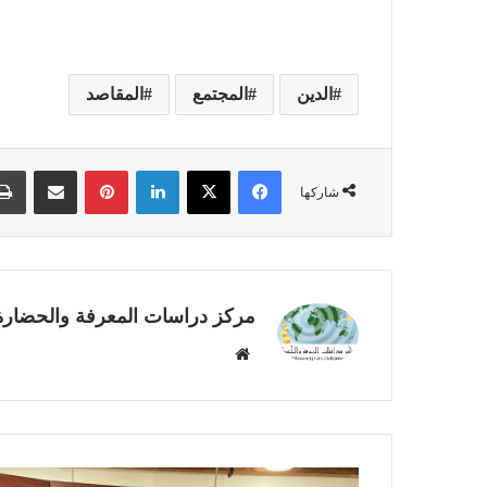
الدين
المجتمع
المقاصد
فيسبوك
‫X
لينكدإن
بينتيريست
مشاركة عبر البريد
شاركها
مركز دراسات المعرفة والحضارة
موق
ع
الوي
ب
ا