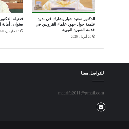
ا
م
ع
الدكتور سعيد شبار يشارك في ندوة
فضيلة الدكتور
ة
علمية حول جهود علماء القرويين في
بعنوان: أمانة ال
ب
خدمة السيرة النبوية
15 مارس، 2026
ا
26 أبريل، 2026
د
و
ف
ا
(
P
للتواصل معنا
a
d
o
v
maarifa2011@gmail.com
a
)
-
إ
ي
ط