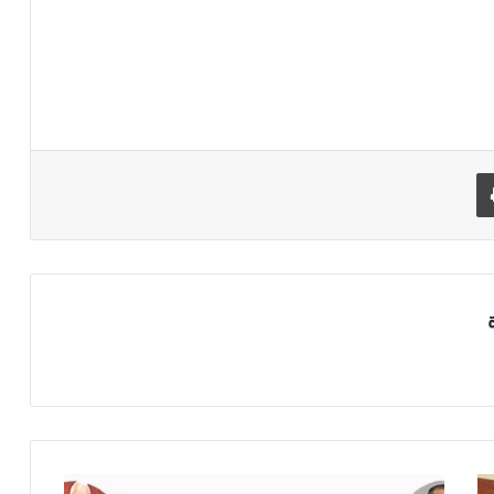
طباعة
د