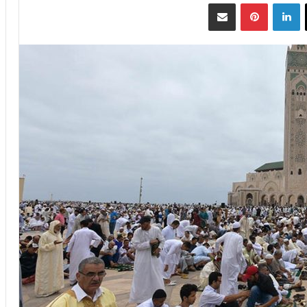
‫X
لينكدإن
بينتيريست
مشاركة عبر البريد