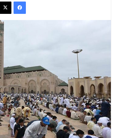
فيسبوك
س
ل
ب
ر
ي
د
ا
إ
ل
ك
ت
ر
و
ن
ي
ا