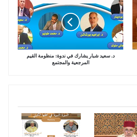
.
س
ع
ي
د
ش
ب
ا
ر
د. سعيد شبار يشارك في ندوة: منظومة القيم
ي
المرجعية والمجتمع
ش
ا
ر
ك
ف
ي
ن
د
و
ة
: