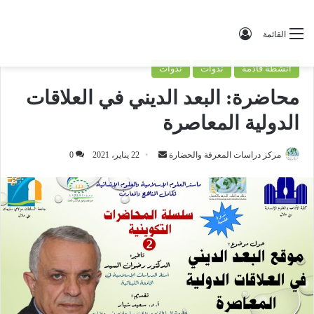
تسجيل الدخول
القائمة
أنشطة قادمة
ندوات
ندوات
محاضرة: البعد الديني في العلاقات
الدولية المعاصرة
مركز دراسات المعرفة والحضارة
أ
22 يناير، 2021
0
ر
س
ل
ب
ر
ي
د
ا
إ