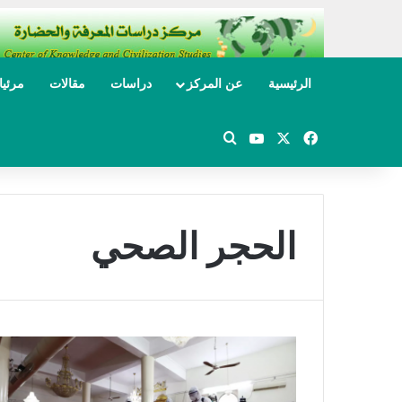
الرئيسية
عن المركز
دراسات
مقالات
مرئي
‫X
فيسبوك
‫YouTube
بحث عن
الحجر الصحي