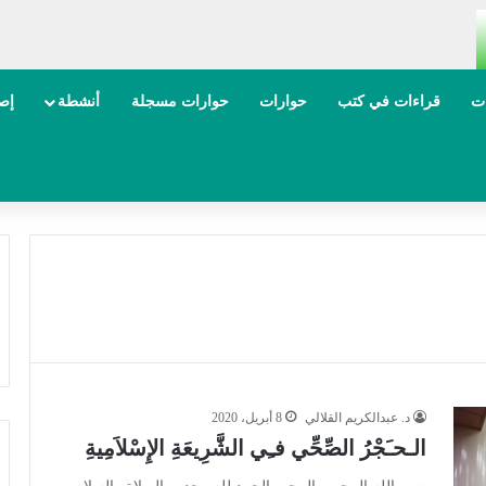
ات
قراءات في كتب
حوارات
حوارات مسجلة
أنشطة
إصد
د. عبدالكريم القلالي
8 أبريل، 2020
الـحـَجْرُ الصِّحِّي فـِي الشَّرِيعَةِ الإِسْلاَمِيةِ