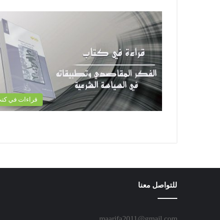
قراءات في كت
للتواصل معنا
maarifa2011@gmail.com