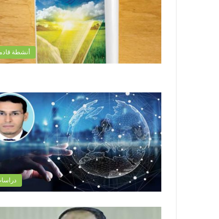
أنشطة قادم
دراسا