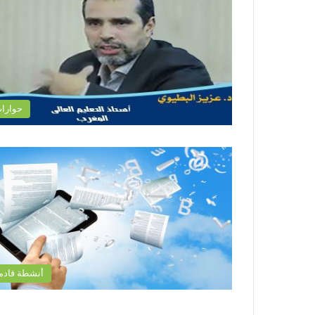
حوارا
أنشطة قادم