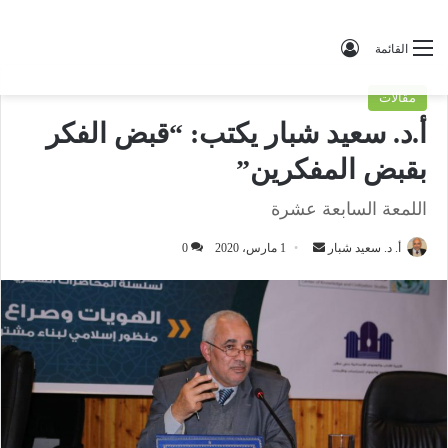
تسجيل الدخول
القائمة
مقالات
أ.د. سعيد شبار يكتب: “قبض الفكر
بقبض المفكرين”
اللمعة السابعة عشرة
أ. د. سعيد شبار
أ
1 مارس، 2020
0
ر
س
ل
ب
ر
ي
د
ا