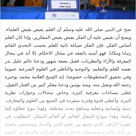
إ
ل
ك
ت
صح عن النبي صلى الله عليه وسلم أن العلم يقبض بقبض العلماء،
ر
ويصح أن نقيس عليه أن الفكر يقبض بقبض المفكرين. وإذا كان العلم
و
أساس الفكر، فإن الفكر صياغة ثانية للعلم بحسب التحدي القائم
ن
زمانا ومكانا. فهو أشبه بالفقه في مجال الاحكام، إلا أنه في مجال
ي
المعرفة والآراء والنظريات. فقبل بضعة شهور ودعنا عالم جليل نذر
ا
نفسه للعلم والتعليم، والتوجيه والتأطير في العلوم الشرعية عموما
وفي تحقيق المخطوطات خصوصا، إنه الشيخ العلامة محمد بوخبزة
رحمه الله وتقبل منه. ومنذ يومين ودعنا مفكر كبير من العيار الثقيل،
غطى مساحات معرفية كثيرة، وخاض سجالات وحوارات نظرية
كثيرة، وأعطى قدوة وقدرة متفردة في الجمع بين العلوم والمعارف،
دينية وإنسانية وعقلية ومناهج بحث مختلفة، ولهذا تنوع عطاؤه كما
وكيفا. وهذا نموذج المفكر العالم، أو العالم المفكر، المطلوب في
عصرنا الراهن. الذي يجمع بين علوم الدين والدنيا، ويستحضر ماضيه
من أجل حاضره ومستقبله، له قدرة على التركيب والدمج بين العلوم