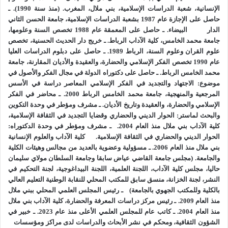
والمؤرخين، فضلا عن الإصلاحيين، إذ استطاع الرجل أن يضع بين يدي
الإنسانية، شعبة الدراسات الإسلامية، بني ملال، المغرب. (
منذ سنة 1990).
ـ
الجميع أعمالا كاملة وتحقيقات يصعب الوصول اليها الا بعد جهد
حاصل على الإجازة عام 1987 بشعبة الدراسات الإسلامية، جامعة الحسن الثاني
الدار البيضاء.
وتنقيب؛ ليطرح على الامة سؤال: كيف نكون المفكر؟ وما
ـ حاصل على المعمقة عام 1988 تخصص السنة وعلومها،
جامعة محمد الخامس، كلية الآداب الرباط.
ـ خريج دار الحديث الحسنية، تخصص
المؤسسات الكفيلة بهذا الضرب من التكوين؟ والمقررات اللازمة
علوم القران وعلوم السنة، الرباط 1989.
ـ حاصل على دبلوم الدراسات العليا
لذلك؟
عام 1990 تخصص الفكر الإسلامي والحضارة، والعقيدة والأديان المقارنة، جامعة
تماما كما طرح سؤال الاجتهاد قديما، وهل يخلو الدهر من مجتهد قائم
محمد الخامس الرباط.
ـ حاصل على دكتوراه الدولة في مجال الفكر والأصول في
لله بالحجة؟ لما ندر وقل المجتهدون في الأمة.
موضوع: الاجتهاد والتجديد في الفكر الإسلامي المعاصر دراسة في الأسس
المرجعية والمنهجية، جامعة محمد الخامس الرباط 2000.
ـ محاضر في الفكر
معظم تكويننا، وحتى لدى مؤسسات المركزية الغربية للأسف، هو
الإسلامي والحضارة، والعقيدة وتاريخ الأديان.
ـ مشرف ومؤطر في وحدة التكوين
تكوين أحادي الوجهة، يشبه حركة وحيد القرن الذي لا يكاد يلتفت يمنة
والبحث لماستر: الحوار الديني والحضاري وقضايا التجديد في الثقافة الإسلامية،
ويسرة إلا بصعوبة. نعم يتقدم التكوين والبحث في خط عمودي
كلية الآداب بني ملال منذ العام 2004.
ـ مشرف ومؤطر في وحدة الدكتوراه:
تخصصي مستقيم، لكنه يغفل حقيقة أن الوجود والانسان كائنات
الحوار الديني والحضاري في الثقافة الإسلامية.
كلية الآداب والعلوم الإنسانية
بني ملال منذ العام 2006.
ـ مسؤولية وعضوية بالعديد من مجالس وهيئات الكلية
مركبة ومتعددة الابعاد، وأن التقدم الأفقي وتكامل المعارف المصاحبة
والجامعة. (مجلس جامعة القاضي عياض سابقا وجامعة السلطان مولاي سليمان
للعلم هو الأنفع والأسلم للبشرية. وها نحن نرى أن الافراط في
حاليا، مجلس كلية الآداب، اللجنة العلمية، اللجنة البيداغوجية، لجنة التحكيم في
تخصصات كثيرة معينة لم تجلب السعادة للبشرية بقدر ما جلبت
النشر، لجنة الخزانة، منسق سابق للمكتب المحلي للنقابة الوطنية التعليم العالي
الشقاء والهلع لهم، وأدخلتهم حروبا نووية وتقنية وبيولوجية وجرثومية،
بالكلية وللمكتب الجهوي بالجامعة)
ـ رئيس المجلس العلمي المحلي ببني ملال
منذ العام 2009.
ـ رئيس مركز دراسات المعرفة والحضارة، كلية الآداب بني ملال
كلها فساد في الأرض وهلاك للإنسان. كما أورثت آخرين الجدل والكلام
منذ العام 2004.
ـ كاتب عام للمجلس العلمي الأعلى منذ عام 2023.
ـ خبير في
والمراء الذي لا عمل تحته.
الشؤون الثقافية، ومحكم في نشر الأبحاث والدراسات لدى مراكز ومؤسسات