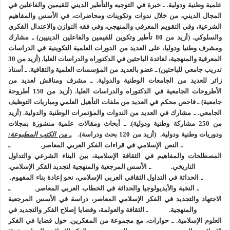
أعتقد أن ذلك مما ينبغي أن نستفيده ونعيد طرحه كل مرة مع سنة
علمية وطنية ودولية.
ـ خبرة في التوجيه والتأطير الديني للقيمين والفاعلين في
القبض للعلماء والمفكرين رحمهم الله جميعا، فإنهم وإن تركوا آثارا
المجال الديني، من خلال ندوات وتكوينات ومحاضرات، في الأسس والمفاهيم
الشرعية، وفي التقويم المعرفي والمنهجي، وفي فقه التوازن والاعتدال الفكري
ولم تجد كفؤا أو نظيرا لها في العناية والتطوير ضاعت.
والسلوكي.
(أزيد من 80 تأطير وتكوين للقيمين والفاعلين الدينيين)
ـ مشارك
ومشرف وطنيا ودوليا، على العديد من الدورات العلمية التكوينية في الدراسات
التعليقات
المعرفية والمنهجية، لفائدة الباحثين في الدكتوراه والدراسات العليا.
(أزيد من 30
تدريب جامعي للباحثين)
ـ عضو بالعديد من المؤسسات العلمية والثقافية.
ـ أستاذ
زائر للعديد من الجامعات الوطنية والدولية.
ـ مشرف ومناقش لعديد من
الأطروحات الجامعية في الدكتوراه والدراسات العليا.
(أزيد من 150 أطروحة
جامعية)
ـ فاحص محكم في العديد من ملفات التأهيل العلمي ومباريات التوظيف
الجامعي.
ـ مشارك في العديد من الندوات والمؤتمرات الوطنية والدولية.
(أزيد
الاجتهاد
العلم
الفكر
محمد عمارة
من 250 مشاركة وطنية ودولية).
ـ أبحاث ومقالات علمية منشورة بمجلات
ودوريات وطنية ودولية.
(أزيد من 120 بحث ودراسة).
ـ من الكتب المطبوعة:
ـ النص الإسلامي في قراءات الفكر العربي المعاصر.
ـ
المصطلحات والمفاهيم في الثقافة الإسلامية، بين البناء الشرعي والتداول
التاريخي.
ـ الأسس المرجعية والمنهجية لتجديد الفكر الإسلامي.
ـ الحداثة في التداول الثقافي العربي الإسلامي، نحو إعادة بناء المفهوم.
ـ النخبة والأيديولوجيا والحداثة في الخطاب العربي المعاصر.
ـ
الاجتهاد والتجديد
ف
ي الفكر الإسلامي المعاصر، دراسة في الأسس المرجعية
والمنهجية.
ـ الثقافة والعولمة، وقضايا إصلاح الفكر والتجديد في
العلوم الإسلامية.
ـ حوارات، مع مجموعة من المفكرين. حول قضايا في الفكر