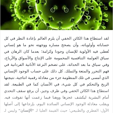
د
ا
إ
ل
ك
ت
ر
لقد استطاع هذا الكائن الخفي أن يلزم العالم بإعادة النظر في كل
و
حساباته وأولوياته، وأن يصحح مساره ووجهته نحو ما هو إنساني
ن
تُعطى فيه الأولوية للإنسان وجودا وكرامة؛ بعدما كان الرهان في
ي
سياق العولمة التنافسية المحمومة على الإنتاج والأسواق والأرباح،
ا
وفي سياق ما بعد الحداثة، على تضخم النزعة الأنانية الفردانية في
فهم التحرر والمتعة والتملك. كل ذلك على حساب الوجود الإنساني
الذي أمسى في تلك المنظومة جزء من معادلة رقمية انتاجية، نتيجتها
الربح والتحكم في كل شيء، في الأنسان كما في الطبيعة. لقد
استطاع هذا الكائن الخفي وفي ظرف وجيز، أن يرفع سقف التحدي
أمام البشرية ليكشف عجزها ووهنا فيما زعمت أنها تفوقت فيه.
ويقلب معادلة الوجود الإنساني السائدة اليوم، بإرجاعها إلى أصلها
الأول: الفطري والطبيعي؛ حيث القيمة العليا لـ
“الإنسان”
وليس لـ