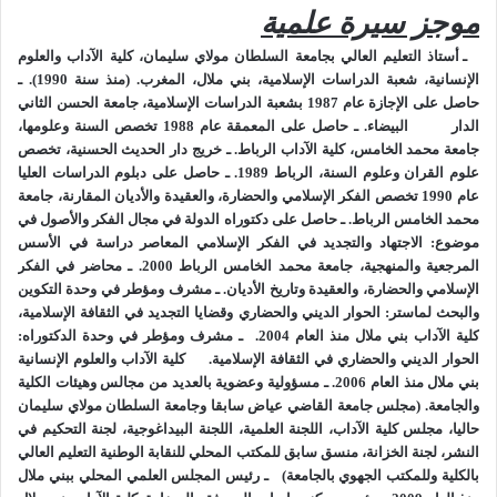
للقمع والمصادرة على حرية الفكر. وبين الدين الحامل للمعنى في
موجز سيرة علمية
الحياة، والقيم المرشدة لسلوك الإنسان، والمعضدة للعلم والعقل
ـ أستاذ التعليم العالي بجامعة السلطان مولاي سليمان، كلية الآداب والعلوم
والتطور. نجده يُهمش الكل ويُغرق في تمجيد المادة التي ستعرف
الإنسانية، شعبة الدراسات الإسلامية، بني ملال، المغرب. (
منذ سنة 1990).
ـ
بدورها تطورا رهيبا حينما ستتجاوز أصولها التفسيرية إلى السيولة
حاصل على الإجازة عام 1987 بشعبة الدراسات الإسلامية، جامعة الحسن الثاني
الدار البيضاء.
والعدمية المطلقة.
ـ حاصل على المعمقة عام 1988 تخصص السنة وعلومها،
جامعة محمد الخامس، كلية الآداب الرباط.
ـ خريج دار الحديث الحسنية، تخصص
لقد أعلى عصر النهضة من شأن العقل والعلم والإنسان والطبيعة،
علوم القران وعلوم السنة، الرباط 1989.
ـ حاصل على دبلوم الدراسات العليا
على ما صاحب ذلك من غلو أحيانا في تحويل تلك الأصول الى نزعات
عام 1990 تخصص الفكر الإسلامي والحضارة، والعقيدة والأديان المقارنة، جامعة
عقلية وعلموية وإنسية ومادية، متمركزة حول ذاتها. وأعلى عصر
محمد الخامس الرباط.
ـ حاصل على دكتوراه الدولة في مجال الفكر والأصول في
الأنوار بعده من قيمة الحقوق والحريات وتقرير النظم والمبادئ
موضوع: الاجتهاد والتجديد في الفكر الإسلامي المعاصر دراسة في الأسس
المرجعية والمنهجية، جامعة محمد الخامس الرباط 2000.
ـ محاضر في الفكر
والقوانين، وصحب كل ذلك نقاش واختلاف حيوي له مرجعيات وأصول
الإسلامي والحضارة، والعقيدة وتاريخ الأديان.
ـ مشرف ومؤطر في وحدة التكوين
يستند اليها ويبرر من خلالها اختياراته؛ وحيث كان حضور القيم الكبرى
والبحث لماستر: الحوار الديني والحضاري وقضايا التجديد في الثقافة الإسلامية،
والمثل العليا، والبحث عن المشترك الإنساني في الأديان والثقافات
كلية الآداب بني ملال منذ العام 2004.
ـ مشرف ومؤطر في وحدة الدكتوراه:
لايزال يوجه ويؤثر في إنتاج العلم والمعرفة.
الحوار الديني والحضاري في الثقافة الإسلامية.
كلية الآداب والعلوم الإنسانية
بني ملال منذ العام 2006.
ـ مسؤولية وعضوية بالعديد من مجالس وهيئات الكلية
لكن الدخول في طور العولمة وما بعد الحداثة من بوابات احتكار العلم
والجامعة. (مجلس جامعة القاضي عياض سابقا وجامعة السلطان مولاي سليمان
والعقل والمعرفة، والمصادرة عليها من طرف الشركات والمؤسسات
حاليا، مجلس كلية الآداب، اللجنة العلمية، اللجنة البيداغوجية، لجنة التحكيم في
الإنتاجية العملاقة، إغراقا للأسواق بالمنتجات المعدلة والمتحكم فيها،
النشر، لجنة الخزانة، منسق سابق للمكتب المحلي للنقابة الوطنية التعليم العالي
وتحريفا لأذواق الناس إلى درجة الهوس الاستهلاكي. حيث غدا الناس
بالكلية وللمكتب الجهوي بالجامعة)
ـ رئيس المجلس العلمي المحلي ببني ملال