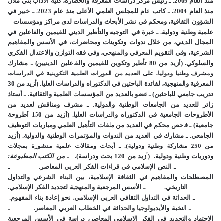
منذ العام 2009.
ـ رئيس مركز دراسات المعرفة والحضارة، كلية الآداب بني ملال
والعالم في هذا المنظور سوقا تنافسية مفتوحة، وليس كائنات آدمية
منذ العام 2004.
ـ كاتب عام للمجلس العلمي الأعلى منذ عام 2023.
ـ خبير في
لها وجود وكرامة. والأخطر من ذلك بناء منظومة “قيمية” موازية لقيم
الشؤون الثقافية، ومحكم في نشر الأبحاث والدراسات لدى مراكز ومؤسسات
الفطرة في الإنسان، تؤثثها مفردات تم تزييفها مثل تزييف السلع، في
علمية وطنية ودولية.
ـ خبرة في التوجيه والتأطير الديني للقيمين والفاعلين في
معاني: اللذة، والمتعة، والتحرر، والاشباع اليومي بل واللحظي،
المجال الديني، من خلال ندوات وتكوينات ومحاضرات، في الأسس والمفاهيم
الشرعية، وفي التقويم المعرفي والمنهجي، وفي فقه التوازن والاعتدال الفكري
والتملك، والرغبات الفردية…الخ. يكون بذلك هذا
“النموذج
والسلوكي.
(أزيد من 80 تأطير وتكوين للقيمين والفاعلين الدينيين)
ـ مشارك
الأسواقي”
، القائد والمتحكم بكل شيء، قد تنكر لأصوله ومراجعه
ومشرف وطنيا ودوليا، على العديد من الدورات العلمية التكوينية في الدراسات
التي كانت سببا في وجوده، ودخل مرحلة من السيولة والعدمية لا
المعرفية والمنهجية، لفائدة الباحثين في الدكتوراه والدراسات العليا.
(أزيد من 30
يمكن الإمساك فيها بشيء. إنها سيولة المفردات والمفاهيم التي
تدريب جامعي للباحثين)
ـ عضو بالعديد من المؤسسات العلمية والثقافية.
ـ أستاذ
زائر للعديد من الجامعات الوطنية والدولية.
تحدث عنها الفيلسوف وعالم الاجتماع زيغموند باومان بحق حيث لا
ـ مشرف ومناقش لعديد من
الأطروحات الجامعية في الدكتوراه والدراسات العليا.
(أزيد من 150 أطروحة
ثبات ولا يقين فيها.
جامعية)
ـ فاحص محكم في العديد من ملفات التأهيل العلمي ومباريات التوظيف
للأسف لم ينصت هذا
“النموذج الأسواقي”
منذ بداية تشكله الأولى،
الجامعي.
ـ مشارك في العديد من الندوات والمؤتمرات الوطنية والدولية.
(أزيد
لصوت العلم والفكر، والعقل والفلسفة، والقيم والأخلاق، في
من 250 مشاركة وطنية ودولية).
ـ أبحاث ومقالات علمية منشورة بمجلات
التنبيهات والتحذيرات التي أطلقها مؤرخون وفلاسفة، وعلماء ونقاد
ودوريات وطنية ودولية.
(أزيد من 120 بحث ودراسة).
ـ من الكتب المطبوعة:
ـ النص الإسلامي في قراءات الفكر العربي المعاصر.
ـ
من مختلف التخصصات، من داخل الغرب وليس من خارجه. نبه
المصطلحات والمفاهيم في الثقافة الإسلامية، بين البناء الشرعي والتداول
المؤرخان الكبيران الألماني اوسفالد شبنغلر، والانجليزي أرنولد
التاريخي.
ـ الأسس المرجعية والمنهجية لتجديد الفكر الإسلامي.
توينبي، منذ مطلع القرن الماضي إلى أفول النموذج الحضاري الغربي
ـ الحداثة في التداول الثقافي العربي الإسلامي، نحو إعادة بناء المفهوم.
لسنن ضرورية متحكمة في النهوض والسقوط الحضاري. شنت
ـ النخبة والأيديولوجيا والحداثة في الخطاب العربي المعاصر.
ـ
الاجتهاد والتجديد
ف
ي الفكر الإسلامي المعاصر، دراسة في الأسس المرجعية
مدرسة فرانكفورت بروادها وأجيالها، حركة نقد قاسية على هيمنة