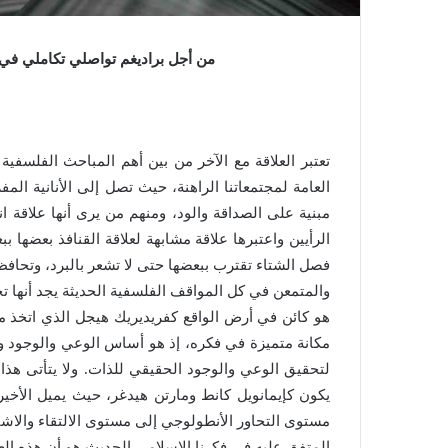
من أجل براديغم تواصلي تكاملي في الع
تعتبر العلاقة مع الآخر من بين أهم المباحث الفلسفي
العامة لمجتمعاتنا الراهنة، حيث تصل إلى الأنانية الم
مبنية على الصداقة والود، ومنهم من يرى أنها علاقة 
الرأيين واعتبرها علاقة مشابهة لعلاقة القنافذ بعضها ب
فصل الشتاء تقترب ببعضها حتى لا تشعر بالبرد، وتحاف
والمتمعن في كل المواقف الفلسفية الحديثة يجد أنه
هو كائن في أرض الواقع كفريديريك هيجل الذي اتخذ من 
مكانة متميزة في فكره، إذ هو أساس الوعي والوجود وا
لتحقيق الوعي والوجود الحقيقي للذات. ولا يتأتى هذا 
يكون كإيمانويل كانط ومارتن هيدغر، حيث يميل الأخير م
مستوى التحاور الأنطولوجي إلى مستوى الالتقاء والاشترا
المتفق عليه في فكرنا الإسلامي الحديث هو أن هذه ا