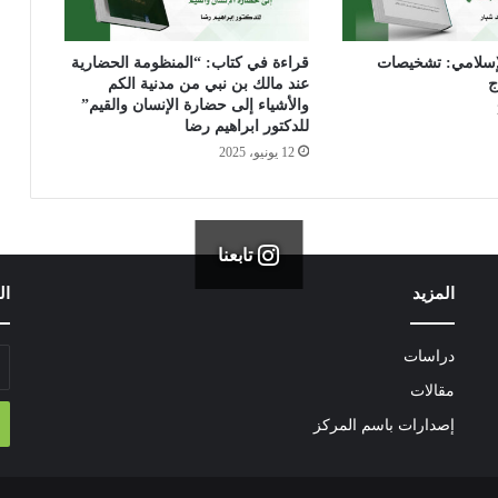
ل
ا
لإسلامي: تشخيصات
قراءة في كتاب: “المنظومة الحضارية
ق
ج
عند مالك بن نبي من مدنية الكم
ا
والأشياء إلى حضارة الإنسان والقيم”
ت
للدكتور ابراهيم رضا
ا
12 يونيو، 2025
ل
د
ب
ل
و
تابعنا
م
المزيد
ال
ا
س
ي
دراسات
أد
ة
بر
مقالات
ف
ال
ي
إصدارات باسم المركز
ا
ل
إ