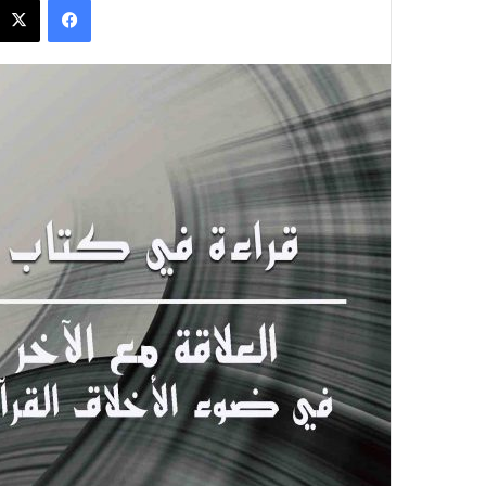
س
ل
ب
ر
ي
د
ا
إ
ل
ك
ت
ر
و
ن
ي
ا