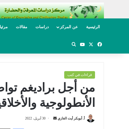
الرئيسية
عن المركز
دراسات
مقالات
مرئي
‫X
فيسبوك
‫YouTube
بحث عن
قراءات في كتب
من أجل براديغم تواص
الأنطولوجية والأخلاقية
أ. أبوبكر أيت الغازي
أ
30 أبريل، 2022
ر
فيسبوك