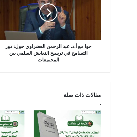
ا
م
ع
أ
.
د
.
ع
حوا مع أ.د. عبد الرحمن العضراوي حول: دور
ب
التسامح في ترسيخ التعايش السلمي بين
د
المجتمعات
ا
ل
ر
ح
م
مقالات ذات صلة
ن
ا
ل
ع
ض
ر
ا