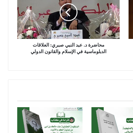
ا
ض
ر
ة
د
.
ع
ب
محاضرة د. عبد النبي صبري: العلاقات
د
الدبلوماسية في الإسلام والقانون الدولي
ا
ل
ن
ب
ي
ص
ب
ر
ي
:
ا
ل
ع