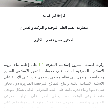
ل
ك
ت
قراءة في كتاب
ر
و
منظومة القيم العليا
التوحيد و التزكية والعمران
ن
ي
للدكتور حسن فتحي ملكاوي
ا
ركزت أدبيات مشروع إسلامية المعرفة
[1]
على إعادة بناء الرؤية
الإسلامية المعرفية القائمة على مقومات التصور الإسلامي السليم
وخصائصه للوصول إلى نظام معرفي إسلامي قادر على الإجابة على
الأسئلة الإنسانية الكلية وإنتاج النماذج المرجعية الضرورة دون تجاوز
شيء منها وبناء قدرة ذاتية على النقد المعرفي الذاتي بشكل منهجي
منضبط وفي الوقت نفسه يعطي القدرة على التوليد المعرفي
المنهجي والتفسير المعرفي وفق قواعد منهجية إسلامية تقوم على