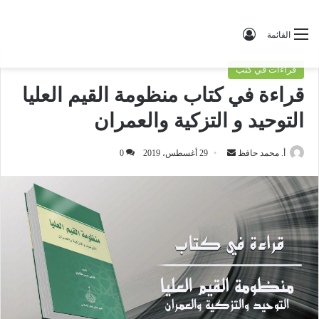
تسجيل الدخول
القائمة
قراءات في كتب
قراءة في كتاب منظومة القيم العليا
التوحيد و التزكية والعمران
أ. محمد حافظ
أ
29 أغسطس، 2019
0
ر
س
ل
ب
ر
ي
د
ا
إ