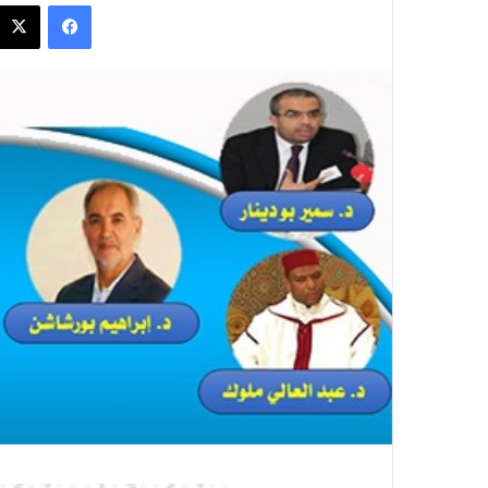
فيسبوك
س
ل
ب
ر
ي
د
ا
إ
ل
ك
ت
ر
و
ن
ي
ا