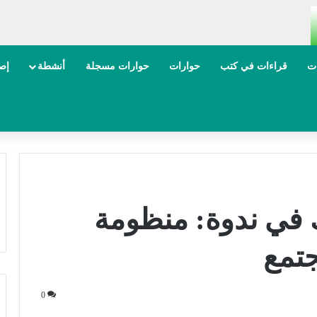
ات
قراءات في كتب
حوارات
حوارات مسجلة
أنشطة
إصد
 في ندوة: منظومة
جتمع
0