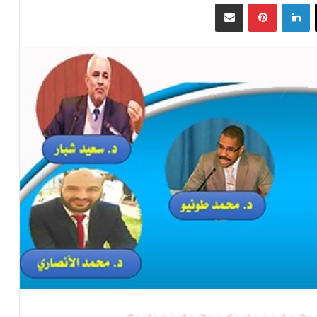
‫X
لينكدإن
بينتيريست
مشاركة عبر البريد