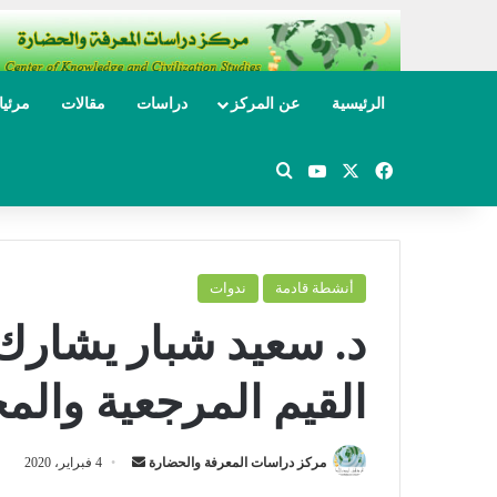
الرئيسية
عن المركز
دراسات
مقالات
مرئي
‫X
فيسبوك
‫YouTube
بحث عن
أنشطة قادمة
ندوات
د. سعيد شبار يشارك
القيم المرجعية والم
مركز دراسات المعرفة والحضارة
أ
4 فبراير، 2020
ر